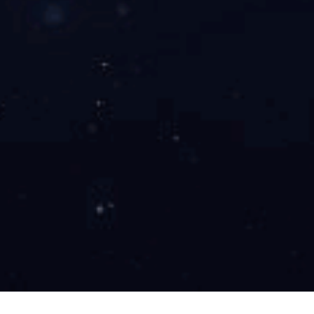
联系信息
基本信息
*
联系人
*
手机
邮箱
开云·kaiyun网页登录（中国）官方网站与职位
企业信息
*
验证码
提交
提交
添加产品
X
产品分类：
全部产品
