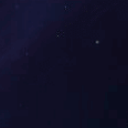
周边设备
滤芯
缺水
过滤
pp
使用
寿命长
西德
耐高温
长度
扫二维码用手机看
未找到相应参数组，请于后台属性模板中添加
上一个
电镀周边设备
下一个
电镀周边设备
在线询价
产品信息
+ 添加产品
+ 添加产品