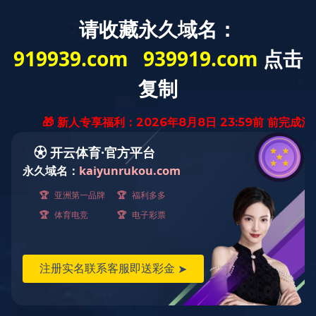
网站首页
关于我们
公司简介
厂房设备
荣誉资质
VR展示
开云·kaiyun网页登录（中国）官方网站
电镀生产线
废气处理净化设备
电镀PP槽
过滤机
超声波
清洗设备
电镀相关设备及附件
工程案例
开云·kaiyun网页登录（中国）官方网站
公司新闻
行业动态
在线留言
开云·kaiyun网页登录（中国）官方网站

网站首页
关于我们

公司简介
厂房设备
荣誉资质
VR展示
开云·kaiyun网页登录（中国）官方网站

电镀生产线
废气处理净化设备
电镀PP槽
过滤机
超声波
清洗设备
电镀相关设备及附件