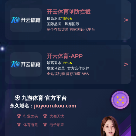
工程案例
开云·kaiyun网页登录（中国）官方网站

公司新闻
行业动态
在线留言
开云·kaiyun网页登录（中国）官方网站
搜索
Language
English
中文
开云·kaiyun网页登录（中国）
官方网站
PRODUCE CENTER
您现在的位置：
首页