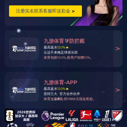
/
开云·kaiyun网页登录（中国）官方网站
/
电镀相关设备及附件
/
电镀周边设备
全部分类
Toggle navigation
电镀生产线
全自动垂直升降式生产线
全自动龙门式电镀生产线
(全)半自动龙门式滚镀生产线
废气处理净化设备
电镀PP槽