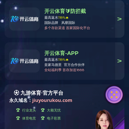
工程案例
开云·kaiyun网页登录（中国）官方网站

公司新闻
行业动态
在线留言
开云·kaiyun网页登录（中国）官方网站
搜索
Language
English
中文
开云·kaiyun网页登录（中国）
官方网站
NEWS CENTER
公司新闻
行业动态