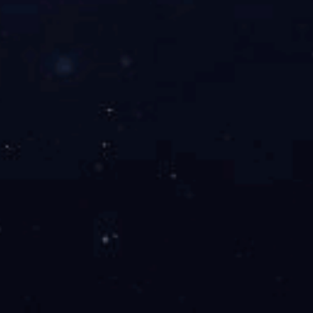
3282号
网站建设：中企动力
江门 关键词：PVDF槽、废气
机
1xbet网页版登录入口
|
KUBET网页版登录界面
|
米兰·官方端入