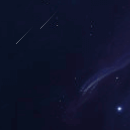
PVC槽
化成槽
腐蚀槽
不锈钢槽
PP搅拌药水槽
过滤机
PP过滤机
PVDF过滤机
超声波清洗设备
电镀相关设备及附件