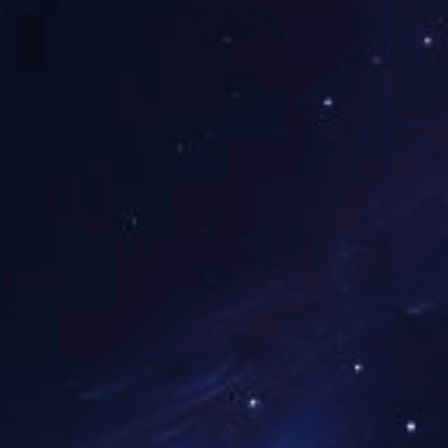
PP搅拌槽
PP搅拌槽
PP搅拌槽
PP搅拌槽
PP搅拌槽