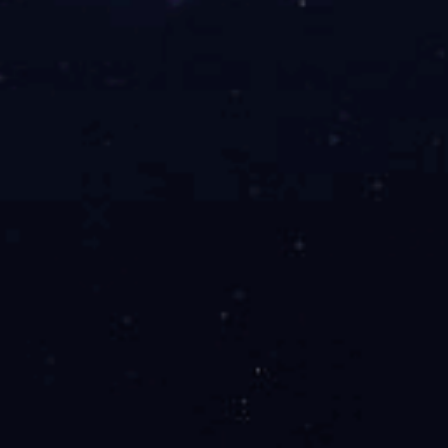
处理净化塔、电镀生产线、不锈钢槽、PVC槽、超声波清洗
口_米兰（中国）
|
爱游戏网页版
|
乐动在线登录官网
|