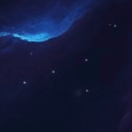
PP搅拌槽
上一页
1
2
下一页
在线客服
手机扫一扫联系我们
手机扫一扫加入我们
客服热线
0755-28070186
0755-28070186
服务时间：
8:00 - 24:00
客服组：
在线客服
szctl@sz-cl.com
13751027007
SkypeApp
微信
阿里旺旺
13751027007