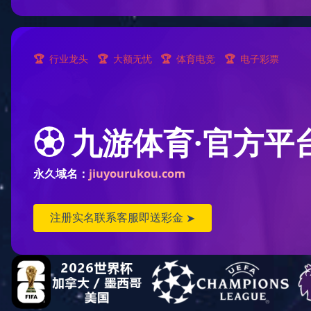
公司新闻
行业动态
在线留言
开云·kaiyun网页登录（中国）官方网站
搜索
Language
English
中文
开云·kaiyun网页登录（中国
PRODUCE CENTER
您现在的位置：
首页
/
开云·kaiyun网页登录（中国）官方网站
/
电镀PP槽
/