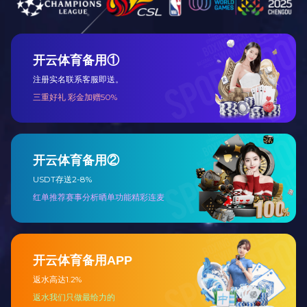
PVDF槽
PVC槽
化成槽
腐蚀槽
不锈钢槽
PP搅拌药水槽
过滤机
PP过滤机
PVDF过滤机
超声波清洗设备