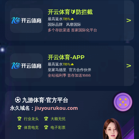
工程案例
开云·kaiyun网页登录（中国）官方网站

公司新闻
行业动态
在线留言
开云·kaiyun网页登录（中国）官方网站
搜索
Language
English
中文
开云·kaiyun网页登录（中国）
官方网站
PRODUCE CENTER
您现在的位置：
首页