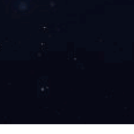
质的两侧必须有压力差，这是实现过滤的推动力。增大压力差
可以加速过滤，但受压后变形的颗粒在大压力差时易堵塞过滤
介质孔隙，过滤反而减慢。
悬浮液过滤有滤渣层过滤、深层过滤和筛滤 3种方式。①
滤渣层过滤：过滤初期过滤介质只能截留大的固体颗粒，小颗
粒随滤液穿过过滤介质。在形成初始滤渣层后，滤渣层对过滤
起主要作用，这时大、小颗粒均被截留，例如板框压滤机的过
滤。②深层过滤：过滤介质较厚，悬浮液中含固体颗粒较少，
且颗粒小于过滤介质的孔道。过滤时，颗粒进入后被吸附在孔
道内，例如多孔塑料管过滤器、砂滤器的过滤。③筛滤：过滤
截留的固体颗粒都大于过滤介质的孔隙，过滤介质内部不吸附
固体颗粒，例如转筒式过滤筛滤去污水中的粗粒杂质。在实际
的过滤过程中，三种方式常常是同时或相继出现。
应用领域
1.生活用水、生产工艺给水过滤。
2.超滤、反渗透、软化、离子交换等预处理。
3.海珍品育苗用海水净化，工厂化海水及淡水养殖用水过
滤。
4.油田回注水过滤。