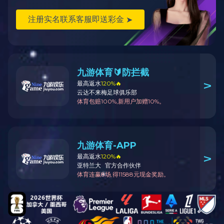
您现在的位置：
首页
/
开云·kaiyun网页登录（中国）官方网站
/
公司新闻
/
铀及铀合金防腐蚀电镀层的研究进展
铀及铀合金防腐蚀电镀层的研
究进展
分类：
公司新闻
作者：
来源：
发布时间：
2021-11-19
访问量：
0
【概要描述】
电镀层可以为铀及铀合金提供有效的保护，影响