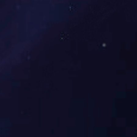
深入探讨与电镀设备相关的几个关键参数，尤其是“PP槽”的重
要性。你可能会问，为什么要特别提到PP槽?让我们一起一探
究竟。
2025-10-31
如何进行电镀设备的安装和调试？
在本文中，我们探讨了电镀设备的安装和调试流程，特别强调
了PP槽的关键作用。通过详细的步骤和注意事项，无论是新
手还是有经验的操作员，都能从中获得宝贵的指导，确保设备
的顺利运行。
2025-10-21
超声波塑焊机的工作原理及其特点
超声波塑焊机以效率高、环保的特点，正在塑料焊接领域中逐
渐显现出其重要性，尤其是在PP槽的制造中。了解超声波塑
焊机的工作原理，可以帮助我们更好地利用这一技术，提高生
产效率。