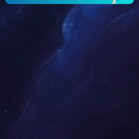
进一步提高镀层的致密性，改善镀层的物理化学性能，可以采
用脉冲电镀来获取结晶更细致、镀层内应力更低、氢含量更低
的性能优良的镀层。另外，应采用无氰镀锌来消除氰化物的危
害。
关键词：
镀层
合金
致密
保护
防腐蚀
性能
提供
zn-ni
牺牲
扫二维码用手机看
上一个
:
超声波术语--清洗常识
下一个
:
铝合金表面常温快速成膜液及其使用方法
上一个
:
超声波术语--清洗常识
下一个
:
铝合金表面常温快速成膜液及其使用方法
相关资讯
电镀设备中的重要参数及其含义
在电镀行业，设备的性能直接影响到电镀质量和效率。因
此，了解电镀设备中的重要参数显得尤为重要。今天，我们将