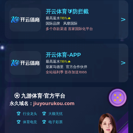
工程案例
开云·kaiyun网页登录（中国）官方网站

公司新闻
行业动态
在线留言
开云·kaiyun网页登录（中国）官方网站
搜索
Language
English
中文
开云·kaiyun网页登录（中国）
官方网站
NEWS CENTER
公司新闻
行业动态