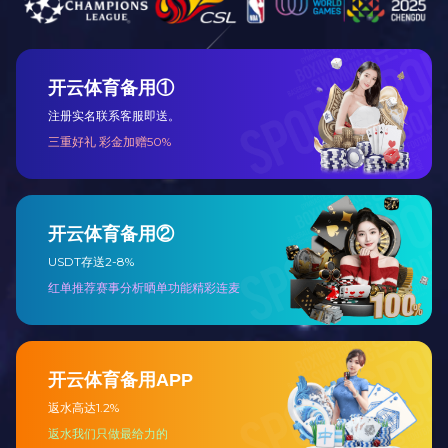
镀层对基体的防腐蚀性能的关键因素是镀层的致密性和结合力
铀及铀合金防腐蚀电镀层的研究进展
铀及铀合金防腐蚀电镀层的研究进展


铀及铀合金防腐蚀电镀层的研
究进展
【概要描述】
电镀层可以为铀及铀合金提供有效的保护，影响
镀层对基体的防腐蚀性能的关键因素是镀层的致密性和结合力
分类：
公司新闻
作者：